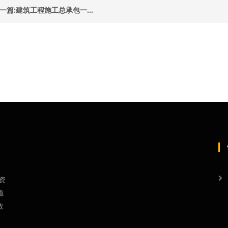
一篇:建筑工程施工总承包一...
资
道
效