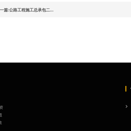
一篇:公路工程施工总承包二...
资
道
效