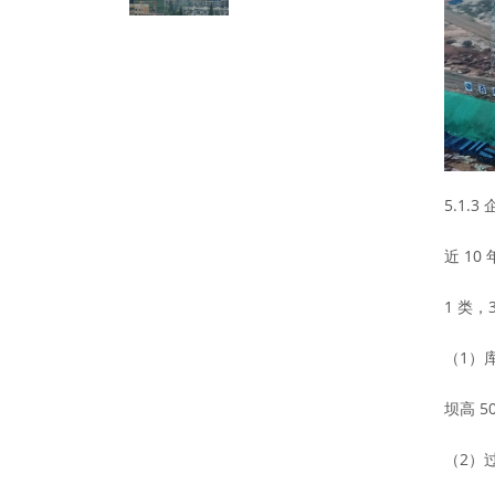
5.1.
近 10
1 类，
（1）库
坝高 5
（2）